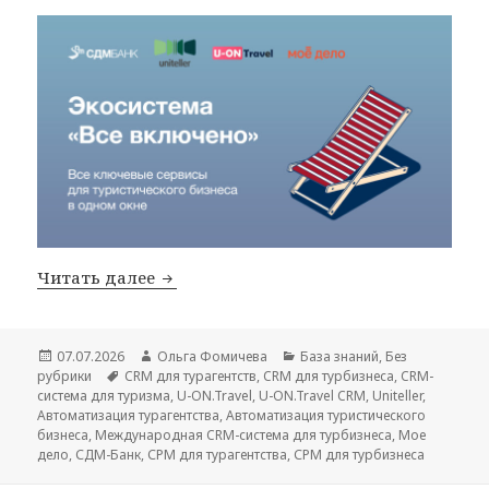
СДМ-Банк представил финансовую э
Читать далее
Опубликовано
Автор
Рубрики
07.07.2026
Ольга Фомичева
База знаний
,
Без
Метки
рубрики
CRM для турагентств
,
CRM для турбизнеса
,
CRM-
система для туризма
,
U-ON.Travel
,
U-ON.Travel CRM
,
Uniteller
,
Автоматизация турагентства
,
Автоматизация туристического
бизнеса
,
Международная CRM-система для турбизнеса
,
Мое
дело
,
СДМ-Банк
,
СРМ для турагентства
,
СРМ для турбизнеса