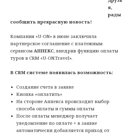
друзь
я,
рады
сообщить прекрасную новость!
Компания «U-ON» в июне заключила
партнерское соглашение с платежным
сервисом
АППЕКС
, внедрив функцию оплаты
туров в CRM «U-ON.Travel».
В CRM системе появилась возможность:
Создание счета в заявке
Кнопка «оплатить»
На стороне Аппекса происходит выбор
способа оплаты и суммы оплаты
После оплаты менеджер получает
уведомление по оплате + в заявке
автоматически добавляется приход от