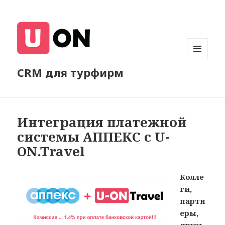
МЕНЮ
CRM для турфирм
И
ВИДЖЕТЫ
Интеграция платежной
системы АППЕКС с U-
ON.Travel
Колле
ги,
партн
еры,