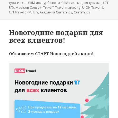
турагентств
,
CRM для турбизнеса
,
CRM-система для туризма
,
LIFE
PAY
,
Madison Consult
,
Tinkoff
,
Travel-marketing
,
U-ON.Travel
,
U-
ON.Travel CRM
,
UIS
,
Академия Слетать.ру
,
Слетать.ру
Новогодние подарки для
всех клиентов!
Объявляем СТАРТ Новогодней акции!