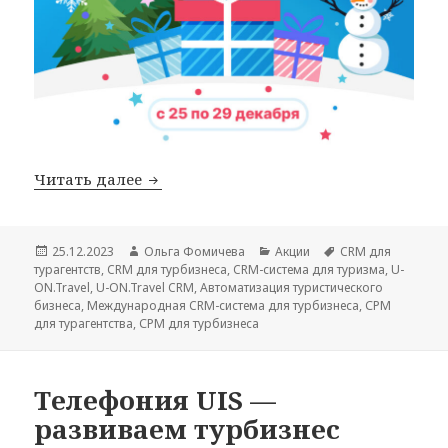
Новогодние подарки для ВСЕХ клиент
Читать далее
Опубликовано
Автор
Рубрики
Метки
25.12.2023
Ольга Фомичева
Акции
CRM для
турагентств
,
CRM для турбизнеса
,
CRM-система для туризма
,
U-
ON.Travel
,
U-ON.Travel CRM
,
Автоматизация туристического
бизнеса
,
Международная CRM-система для турбизнеса
,
СРМ
для турагентства
,
СРМ для турбизнеса
Телефония UIS —
развиваем турбизнес