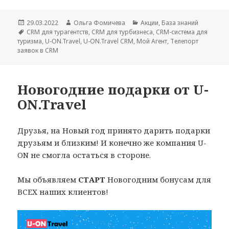
Опубликовано
Автор
Рубрики
29.03.2022
Ольга Фомичева
Акции
,
База знаний
Метки
CRM для турагентств
,
CRM для турбизнеса
,
CRM-система для
туризма
,
U-ON.Travel
,
U-ON.Travel CRM
,
Мой Агент
,
Телепорт
заявок в CRM
Новогодние подарки от U-
ON.Travel
Друзья, на Новый год принято дарить подарки
друзьям и близким! И конечно же компания U-
ON не смогла остаться в стороне.
Мы объявляем
СТАРТ
Новогодним бонусам для
ВСЕХ наших клиентов!