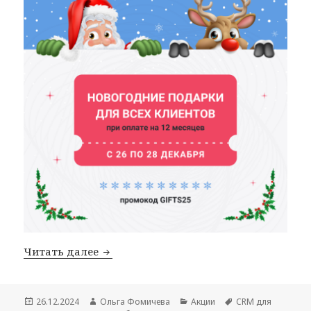
Новогодняя акция 2025 в U-ON.Travel
Читать далее
Опубликовано
Автор
Рубрики
Метки
26.12.2024
Ольга Фомичева
Акции
CRM для