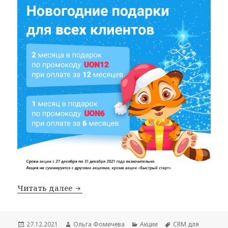
Новогодние подарки от U-ON.Travel
Читать далее
Опубликовано
Автор
Рубрики
Метки
27.12.2021
Ольга Фомичева
Акции
CRM для