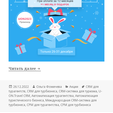
Мы объявляем Новогодний СТАРТ
Читать далее
Опубликовано
Автор
Рубрики
Метки
26.12.2022
Ольга Фомичева
Акции
CRM для
турагентств
,
CRM для турбизнеса
,
CRM-система для туризма
,
U-
ON.Travel CRM
,
Автоматизация турагентства
,
Автоматизация
туристического бизнеса
,
Международная CRM-система для
турбизнеса
,
СРМ для турагентства
,
СРМ для турбизнеса