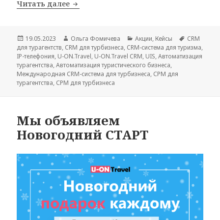
Телефония UIS — развиваем турбизнес
Читать далее
Опубликовано
Автор
Рубрики
Метки
19.05.2023
Ольга Фомичева
Акции
,
Кейсы
CRM
для турагентств
,
CRM для турбизнеса
,
CRM-система для туризма
,
IP-телефония
,
U-ON.Travel
,
U-ON.Travel CRM
,
UIS
,
Автоматизация
турагентства
,
Автоматизация туристического бизнеса
,
Международная CRM-система для турбизнеса
,
СРМ для
турагентства
,
СРМ для турбизнеса
Мы объявляем
Новогодний СТАРТ