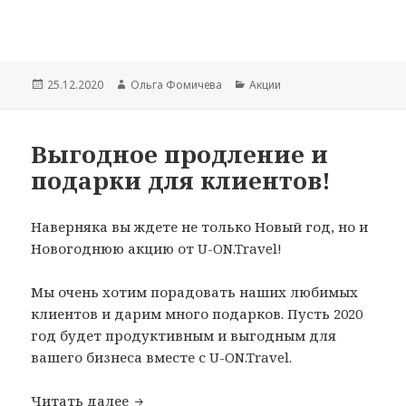
Опубликовано
Автор
Рубрики
25.12.2020
Ольга Фомичева
Акции
Выгодное продление и
подарки для клиентов!
Наверняка вы ждете не только Новый год, но и
Новогоднюю акцию от U-ON.Travel!
Мы очень хотим порадовать наших любимых
клиентов и дарим много подарков. Пусть 2020
год будет продуктивным и выгодным для
вашего бизнеса вместе с U-ON.Travel.
Выгодное продление и подарки для к
Читать далее